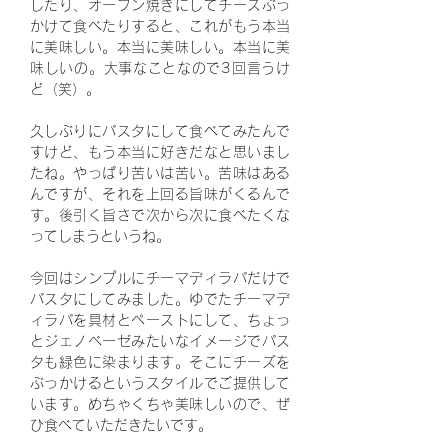
したり、オーブン焼きにしてチーズぶっ
かけて食べたりすると、これがもう本当
に美味しい。本当に美味しい。本当に美
味しいの。大事なことなので3回言うけ
ど（笑）。
久しぶりにパスタにして食べてみたんで
すけど、もう本当に好きだなと思いまし
たね。やっぱり苦いは苦い。苦味はある
んですが、それを上回る旨味がくるんで
す。後引く旨さで次から次に食べたくな
ってしまうというね。
今回はシンプルにチーマディラパだけで
パスタにしてみました。ゆでたチーマデ
ィラパを具材とペーストにして、ちょっ
とジェノベーゼみたいなイメージでパス
タも緑色に染まります。そこにチーズを
ぶっかけるというスタイルでご提供して
います。めちゃくちゃ美味しいので、ぜ
ひ食べていただきたいです。