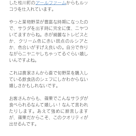
した桂川町の
アールファーム
からもルッ
コラを仕入れています。
やっと葉物野菜が豊富な時期になったの
で、サラダを出す時に完全に僕、ニヤつ
いてますからね。赤が綺麗なトレビスと
か、クリーム色に赤い斑点のルシアと
か、色合いがすげえ良いの。自分で作り
ながらニヤニヤしちゃってるぐらい嬉し
いんですよね。
これは農家さんから直で旬野菜を購入し
ている飲食店のシェフにしかわからない
嬉しさかもしれないです。
お客さんからも、篠栗でこんなサラダが
食べられるなんて嬉しい！なんて言われ
たりします。あえて強めに断言します
が、篠栗だからこそ、このクオリティが
出せるんです。